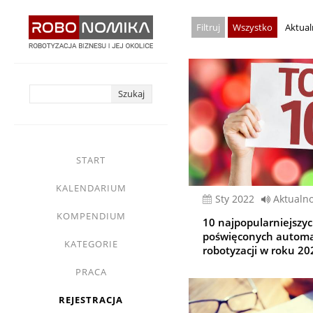
Przejdź
Wszystko
Aktual
do
treści
yasne
main
START
menu
KALENDARIUM
sty 2022
Aktualno
KOMPENDIUM
10 najpopularniejszy
poświęconych automat
KATEGORIE
robotyzacji w roku 20
PRACA
REJESTRACJA