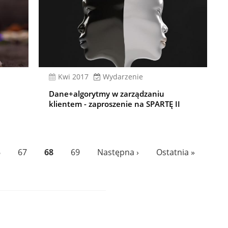
kwi 2017
Wydarzenie
Dane+algorytmy w zarządzaniu
klientem - zaproszenie na SPARTĘ II
age
6
Page
67
Bieżąca
68
Page
69
Następna
Następna ›
Ostatnia
Ostatnia »
strona
strona
strona