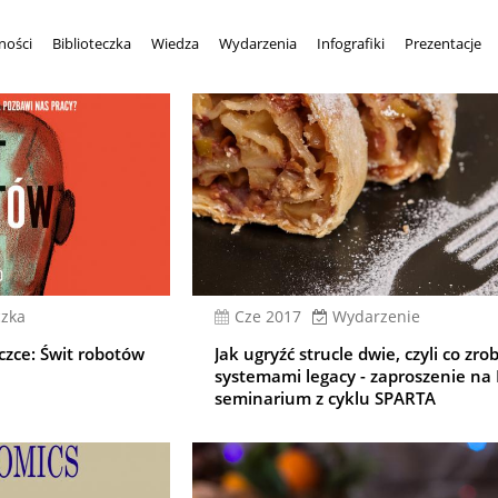
ności
Biblioteczka
Wiedza
Wydarzenia
Infografiki
Prezentacje
czka
cze 2017
Wydarzenie
czce: Świt robotów
Jak ugryźć strucle dwie, czyli co zrob
systemami legacy - zaproszenie na 
seminarium z cyklu SPARTA