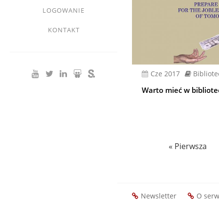
LOGOWANIE
KONTAKT
cze 2017
Bibliot
Warto mieć w bibliot
Stronicowanie
Pierwsza
« Pierwsza
strona
Newsletter
O serw
Footer
menu