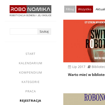
Przejdź
Wszystko
Aktual
do
treści
yasne
main
START
menu
KALENDARIUM
lip 2017
Bibliote
KOMPENDIUM
Warto mieć w bibliote
KATEGORIE
PRACA
REJESTRACJA