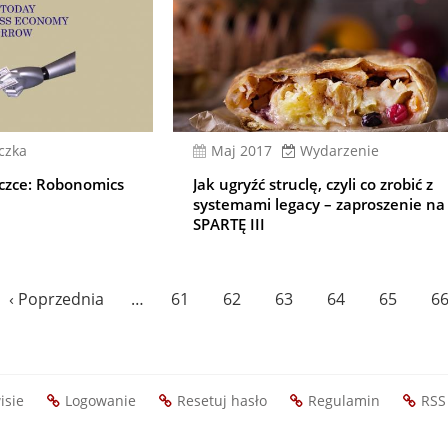
eczka
Maj 2017
Wydarzenie
eczce: Robonomics
Jak ugryźć struclę, czyli co zrobić z
systemami legacy – zaproszenie na
SPARTĘ III
Poprzednia
‹ Poprzednia
…
Page
61
Page
62
Page
63
Page
64
Page
65
P
6
strona
isie
Logowanie
Resetuj hasło
Regulamin
RSS