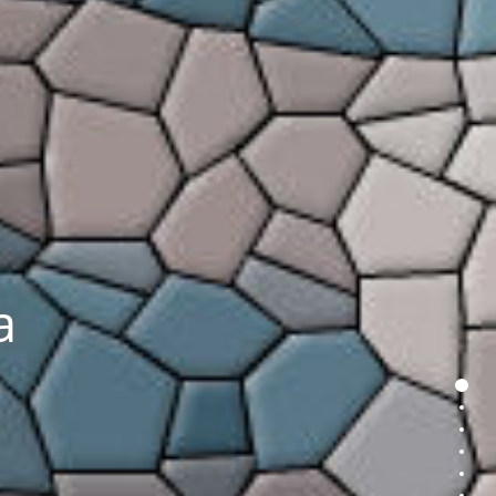
a
Page1
Page
Page
Page
Page