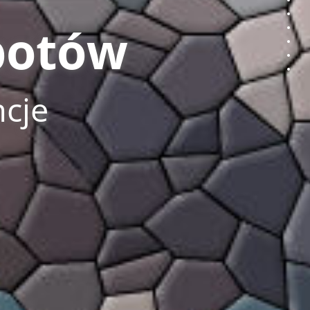
Page
Page
botów
Page
Page
Page
Page
ncje