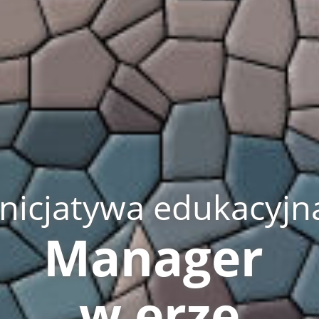
Inicjatywa edukacyjn
Manager
w erze