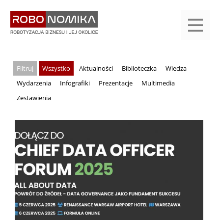
Przejdź
yasne
do
main
treści
menu
KALENDARIUM
KOMPENDIUM
REJESTRACJA
LOGOWANIE
KATEGORIE
WYSZUKAJ
KONTAKT
PRACA
START
Wszystko
Aktualności
Biblioteczka
Wiedza
Wydarzenia
Infografiki
Prezentacje
Multimedia
Zestawienia