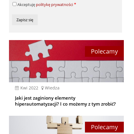
Wyrażam
mail
Akceptuję
politykę prywatności
zgodę
na
przetwarzanie
danych
osobowych
na
zasadach
określonych
w
Polityce
prywatności
kwi 2022
Wiedza
Jaki jest zaginiony elementy
hiperautomatyzacji? I co możemy z tym zrobić?