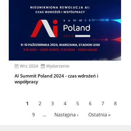
wrz 2024
Wydarzenie
AI Summit Poland 2024 - czas wdrożeń i
współpracy
Stronicowanie
Bieżąca
1
Page
2
Page
3
Page
4
Page
5
Page
6
Page
7
Page
8
strona
Page
9
…
Następna
Następna ›
Ostatnia
Ostatnia »
strona
strona