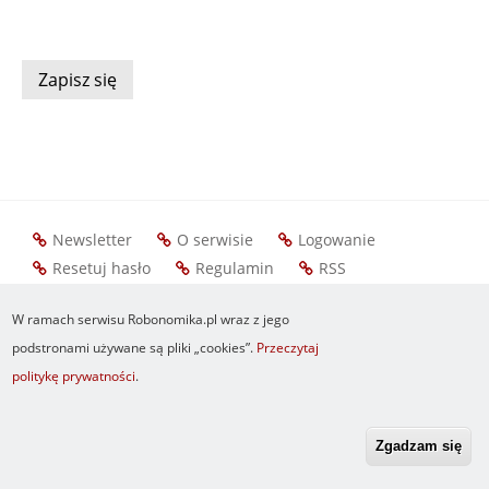
zgodę
na
przetwarzanie
danych
osobowych
na
zasadach
Newsletter
O serwisie
Logowanie
Footer
określonych
Resetuj hasło
Regulamin
RSS
menu
w
W ramach serwisu Robonomika.pl wraz z jego
Polityce
podstronami używane są pliki „cookies”.
Przeczytaj
prywatności
politykę prywatności
.
Zgadzam się