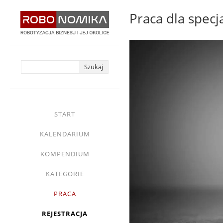
Przejdź
Praca dla specj
do
treści
yasne
main
START
menu
KALENDARIUM
KOMPENDIUM
KATEGORIE
PRACA
REJESTRACJA