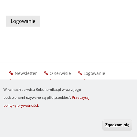
Newsletter
O serwisie
Logowanie
Footer
Resetuj hasło
Regulamin
RSS
menu
W ramach serwisu Robonomika.pl wraz z jego
podstronami używane są pliki „cookies”.
Przeczytaj
politykę prywatności
.
Zgadzam się