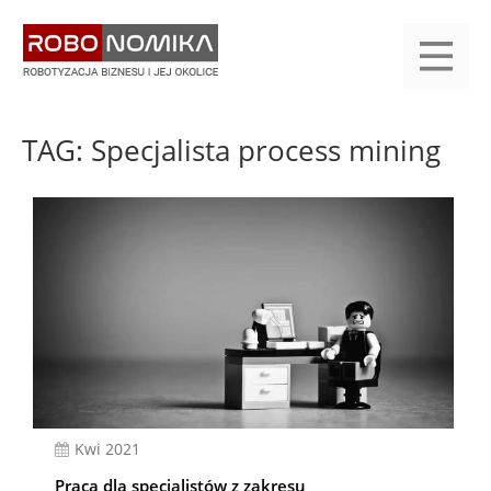
Przejdź
yasne
do
main
treści
menu
KALENDARIUM
KOMPENDIUM
REJESTRACJA
LOGOWANIE
KATEGORIE
WYSZUKAJ
KONTAKT
PRACA
START
TAG: Specjalista process mining
kwi 2021
Praca dla specjalistów z zakresu