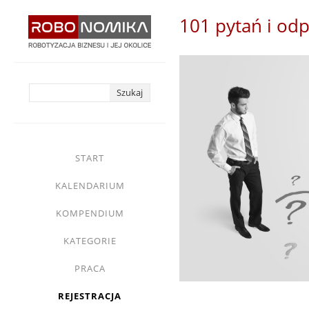
Przejdź
101 pytań i odp
do
treści
yasne
main
START
menu
KALENDARIUM
KOMPENDIUM
KATEGORIE
PRACA
REJESTRACJA