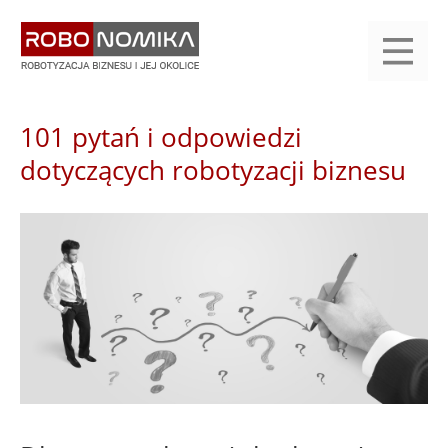
Przejdź
yasne
do
main
treści
menu
KALENDARIUM
KOMPENDIUM
REJESTRACJA
LOGOWANIE
KATEGORIE
WYSZUKAJ
KONTAKT
PRACA
START
101 pytań i odpowiedzi
dotyczących robotyzacji biznesu