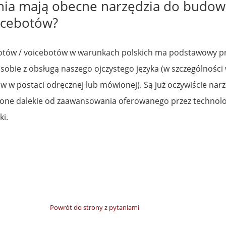
enia mają obecne narzędzia do budow
icebotów?
otów / voicebotów w warunkach polskich ma podstawowy p
i sobie z obsługą naszego ojczystego języka (w szczególności
w w postaci odręcznej lub mówionej). Są już oczywiście narz
są one dalekie od zaawansowania oferowanego przez technol
ki.
Powrót do strony z pytaniami