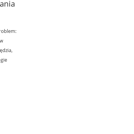
ania
roblem:
 w
ędzia,
ogie