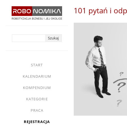
Przejdź
101 pytań i odp
do
treści
yasne
main
START
menu
KALENDARIUM
KOMPENDIUM
KATEGORIE
PRACA
REJESTRACJA