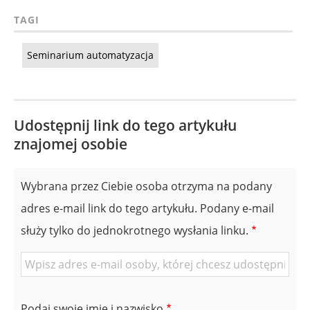
TAGI
Seminarium automatyzacja
Udostępnij link do tego artykułu
znajomej osobie
Wybrana przez Ciebie osoba otrzyma na podany
adres e-mail link do tego artykułu. Podany e-mail
służy tylko do jednokrotnego wysłania linku.
E-
mail
znajomej
Podaj swoje imię i nazwisko