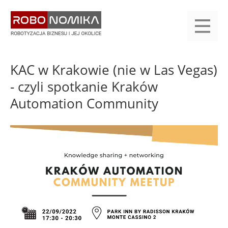
Przejdź
yasne
do
main
treści
menu
KALENDARIUM
KOMPENDIUM
REJESTRACJA
LOGOWANIE
KATEGORIE
WYSZUKAJ
KONTAKT
PRACA
START
KAC w Krakowie (nie w Las Vegas)
- czyli spotkanie Kraków
Automation Community