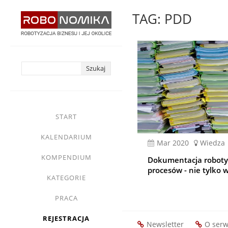
Przejdź
TAG: PDD
do
treści
yasne
main
START
menu
KALENDARIUM
mar 2020
Wiedza
KOMPENDIUM
Dokumentacja robot
procesów - nie tylko 
KATEGORIE
PRACA
REJESTRACJA
Newsletter
O serw