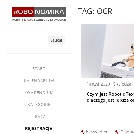
Przejdź
TAG: OCR
do
treści
yasne
main
START
menu
KALENDARIUM
kwi 2020
Wiedza
KOMPENDIUM
Czym jest Robotic Tex
dlaczego jest lepsze
KATEGORIE
PRACA
REJESTRACJA
Newsletter
O serw