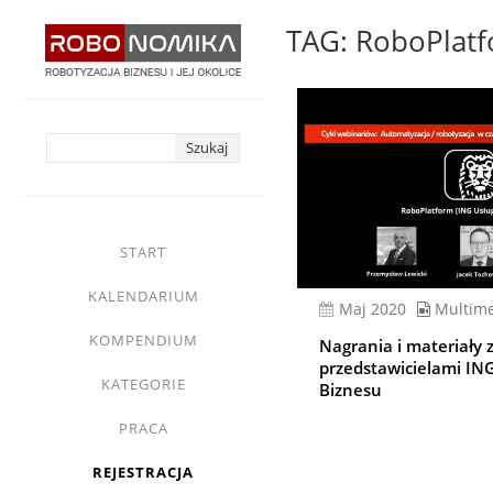
Przejdź
TAG: RoboPlat
do
treści
yasne
main
START
menu
KALENDARIUM
Maj 2020
Multim
KOMPENDIUM
Nagrania i materiały 
przedstawicielami ING
KATEGORIE
Biznesu
PRACA
REJESTRACJA