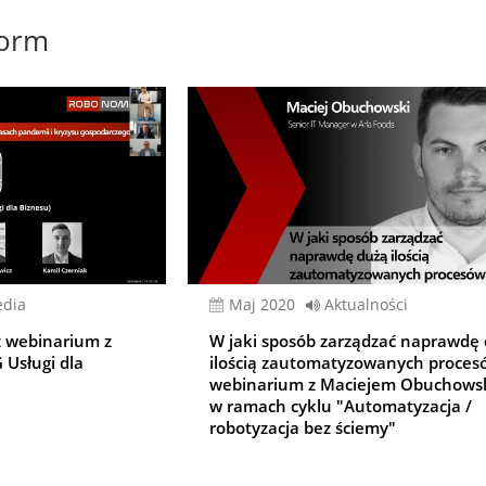
form
edia
Maj 2020
Aktualności
z webinarium z
W jaki sposób zarządzać naprawdę
 Usługi dla
ilością zautomatyzowanych proces
webinarium z Maciejem Obuchows
w ramach cyklu "Automatyzacja /
robotyzacja bez ściemy"