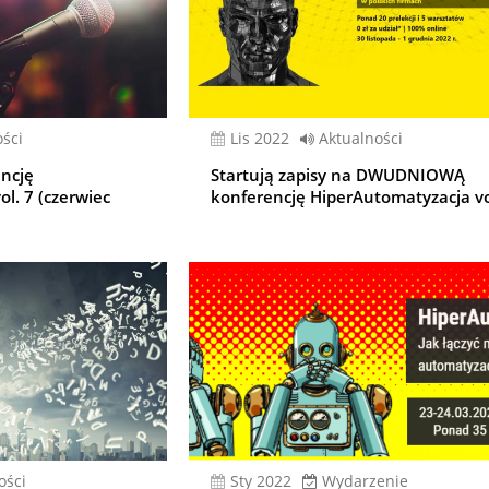
ści
lis 2022
Aktualności
encję
Startują zapisy na DWUDNIOWĄ
l. 7 (czerwiec
konferencję HiperAutomatyzacja vo
ości
sty 2022
Wydarzenie