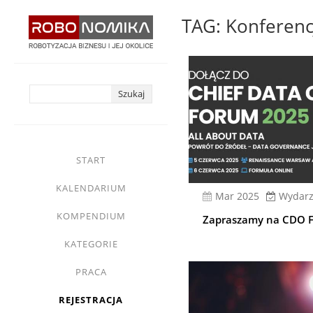
Przejdź
TAG: Konferenc
do
treści
yasne
main
START
menu
KALENDARIUM
mar 2025
Wydarz
KOMPENDIUM
Zapraszamy na CDO 
KATEGORIE
PRACA
REJESTRACJA