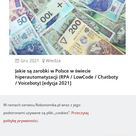
gru 2021
Wiedza
Jakie są zarobki w Polsce w świecie
hiperautomatyzacji (RPA / LowCode / Chatboty
/ Voiceboty) [edycja 2021]
W ramach serwisu Robonomika.pl wraz z jego
podstronami używane są pliki „cookies”.
Przeczytaj
politykę prywatności
.
Newsletter
O serwisie
Logowanie
Footer
Resetuj hasło
Regulamin
RSS
menu