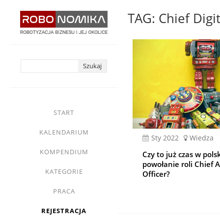
Przejdź
TAG: Chief Digit
do
treści
yasne
main
START
menu
KALENDARIUM
sty 2022
Wiedza
KOMPENDIUM
Czy to już czas w pols
powołanie roli Chief
KATEGORIE
Officer?
PRACA
REJESTRACJA