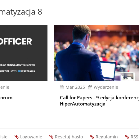
matyzacja 8
enie
mar 2025
Wydarzenie
Forum
Call for Papers - 9 edycja konferenc
HiperAutomatyzacja
isie
Logowanie
Resetuj hasło
Regulamin
RSS