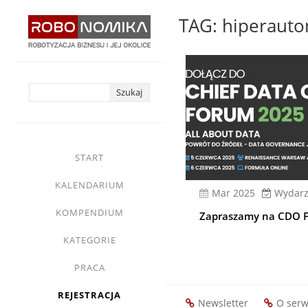
Przejdź
TAG: hiperauto
do
treści
yasne
main
START
menu
KALENDARIUM
mar 2025
Wydarz
KOMPENDIUM
Zapraszamy na CDO 
KATEGORIE
PRACA
REJESTRACJA
Newsletter
O serw