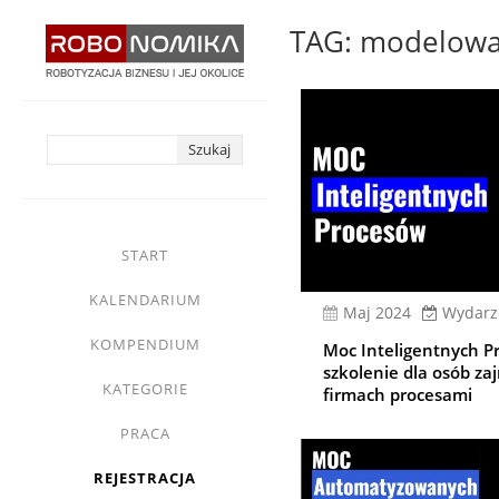
Przejdź
TAG: modelowa
do
treści
yasne
main
START
menu
KALENDARIUM
Maj 2024
Wydarz
KOMPENDIUM
Moc Inteligentnych P
szkolenie dla osób za
KATEGORIE
firmach procesami
PRACA
REJESTRACJA