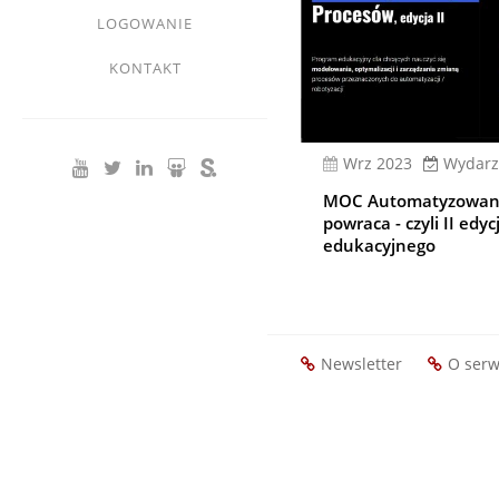
LOGOWANIE
KONTAKT
wrz 2023
Wydarz
MOC Automatyzowan
powraca - czyli II edy
edukacyjnego
Newsletter
O serw
Footer
menu