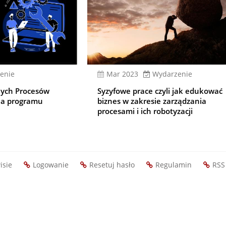
enie
mar 2023
Wydarzenie
ych Procesów
Syzyfowe prace czyli jak edukować
cja programu
biznes w zakresie zarządzania
procesami i ich robotyzacji
isie
Logowanie
Resetuj hasło
Regulamin
RSS