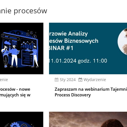
nie procesów
enie
sty 2024
Wydarzenie
rocesów - nowe
Zapraszam na webinarium Tajemni
jmujących się w
Process Discovery