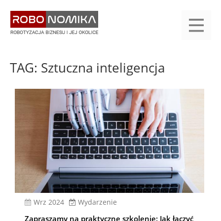
Przejdź
yasne
do
main
treści
menu
KALENDARIUM
KOMPENDIUM
REJESTRACJA
LOGOWANIE
KATEGORIE
WYSZUKAJ
KONTAKT
PRACA
START
TAG: Sztuczna inteligencja
wrz 2024
Wydarzenie
Zapraszamy na praktyczne szkolenie: Jak łączyć