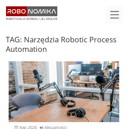
Przejdź
yasne
do
main
treści
menu
KALENDARIUM
KOMPENDIUM
REJESTRACJA
LOGOWANIE
KATEGORIE
WYSZUKAJ
KONTAKT
PRACA
START
TAG: Narzędzia Robotic Process
Automation
kwi 2020
Aktualności