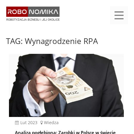
Przejdź
yasne
do
main
treści
menu
KALENDARIUM
KOMPENDIUM
REJESTRACJA
LOGOWANIE
KATEGORIE
WYSZUKAJ
KONTAKT
PRACA
START
TAG: Wynagrodzenie RPA
lut 2023
Wiedza
Analiza pogłębiona: Zarobki w Polsce w świecie