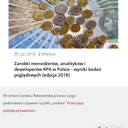
lip 2018
Wiedza
Zarobki menedżerów, analityków i
deweloperów RPA w Polsce - wyniki badań
poglądowych [edycja 2018]
W ramach serwisu Robonomika.pl wraz z jego
podstronami używane są pliki „cookies”.
Przeczytaj
politykę prywatności
.
Newsletter
O serwisie
Logowanie
Footer
Resetuj hasło
Regulamin
RSS
menu