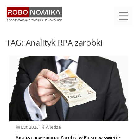
Przejdź
yasne
do
main
treści
menu
KALENDARIUM
KOMPENDIUM
REJESTRACJA
LOGOWANIE
KATEGORIE
WYSZUKAJ
KONTAKT
PRACA
START
TAG: Analityk RPA zarobki
lut 2023
Wiedza
Analiza pogłębiona: Zarobki w Polsce w świecie