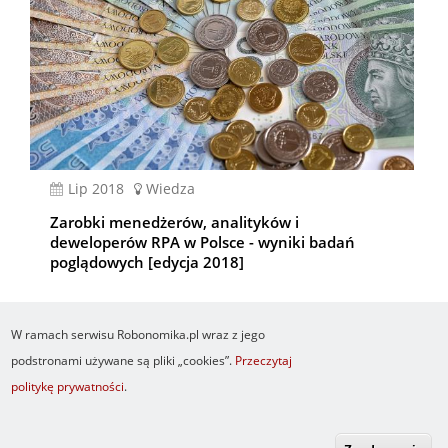
lip 2018
Wiedza
Zarobki menedżerów, analityków i
deweloperów RPA w Polsce - wyniki badań
poglądowych [edycja 2018]
W ramach serwisu Robonomika.pl wraz z jego
podstronami używane są pliki „cookies”.
Przeczytaj
politykę prywatności
.
Newsletter
O serwisie
Logowanie
Footer
Resetuj hasło
Regulamin
RSS
menu