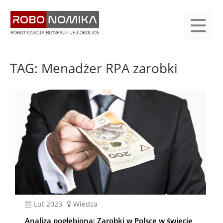
Przejdź
yasne
do
main
treści
menu
KALENDARIUM
KOMPENDIUM
REJESTRACJA
LOGOWANIE
KATEGORIE
WYSZUKAJ
KONTAKT
PRACA
START
TAG: Menadżer RPA zarobki
lut 2023
Wiedza
Analiza pogłębiona: Zarobki w Polsce w świecie