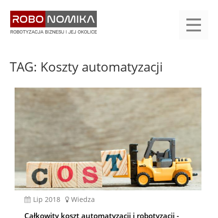
Przejdź
yasne
do
main
treści
menu
KALENDARIUM
KOMPENDIUM
REJESTRACJA
LOGOWANIE
KATEGORIE
WYSZUKAJ
KONTAKT
PRACA
START
TAG: Koszty automatyzacji
lip 2018
Wiedza
Całkowity koszt automatyzacji i robotyzacji -