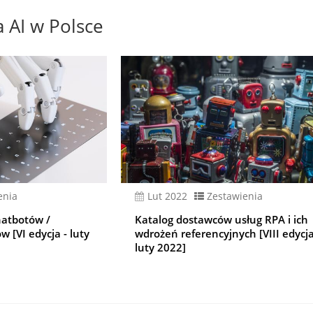
 AI w Polsce
enia
lut 2022
Zestawienia
hatbotów /
Katalog dostawców usług RPA i ich
 [VI edycja - luty
wdrożeń referencyjnych [VIII edycja
luty 2022]