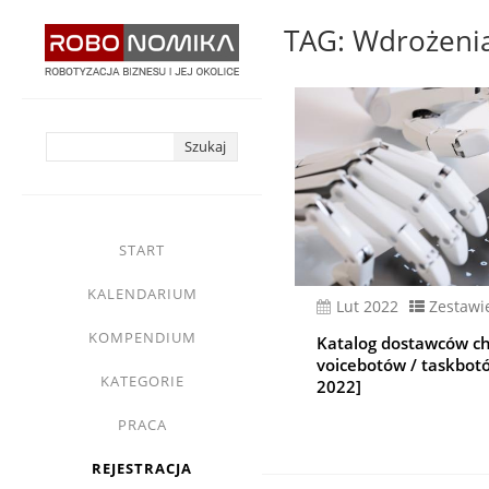
Przejdź
TAG: Wdrożenia
do
treści
yasne
main
START
menu
KALENDARIUM
lut 2022
Zestawi
KOMPENDIUM
Katalog dostawców c
voicebotów / taskbotów
KATEGORIE
2022]
PRACA
REJESTRACJA