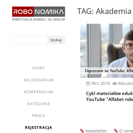
Przejdź
TAG: Akademia 
do
treści
yasne
main
START
menu
KALENDARIUM
wrz 2018
Aktualn
KOMPENDIUM
Cykl materiałów eduk
YouTube "Alfabet robo
KATEGORIE
PRACA
REJESTRACJA
Newsletter
O serw