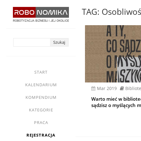
Przejdź
TAG: Osobliwoś
do
treści
yasne
main
START
menu
KALENDARIUM
mar 2019
Bibliot
KOMPENDIUM
Warto mieć w bibliotec
sądzisz o myślących 
KATEGORIE
PRACA
REJESTRACJA