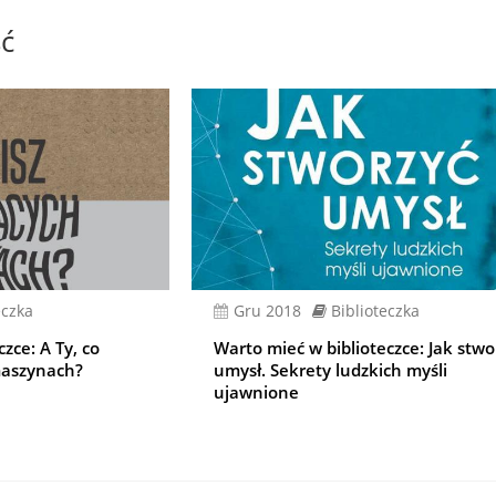
ć
eczka
gru 2018
Biblioteczka
zce: A Ty, co
Warto mieć w biblioteczce: Jak stwo
maszynach?
umysł. Sekrety ludzkich myśli
ujawnione