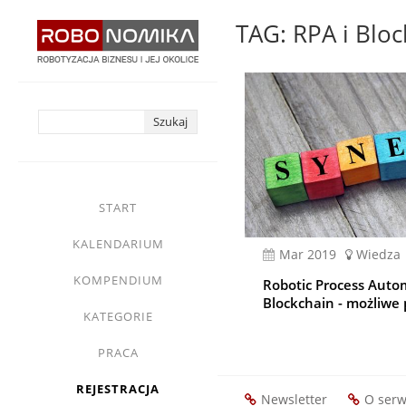
Przejdź
TAG: RPA i Bloc
do
treści
yasne
main
START
menu
KALENDARIUM
mar 2019
Wiedza
KOMPENDIUM
Robotic Process Auto
Blockchain - możliwe 
KATEGORIE
PRACA
REJESTRACJA
Newsletter
O serw