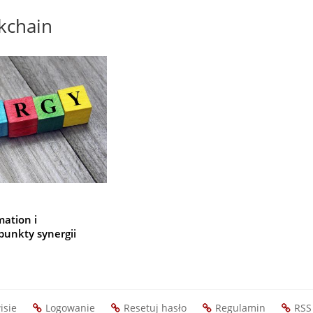
kchain
mation i
punkty synergii
isie
Logowanie
Resetuj hasło
Regulamin
RSS