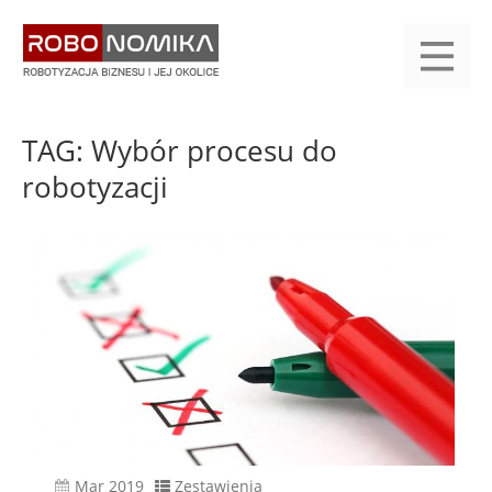
Przejdź
yasne
do
main
treści
menu
KALENDARIUM
KOMPENDIUM
REJESTRACJA
LOGOWANIE
KATEGORIE
WYSZUKAJ
KONTAKT
PRACA
START
TAG: Wybór procesu do
robotyzacji
mar 2019
Zestawienia