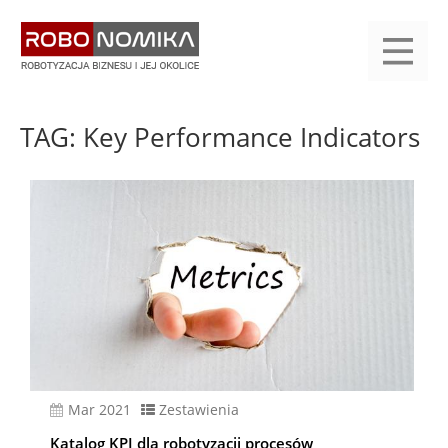
Przejdź
yasne
do
main
treści
menu
KALENDARIUM
KOMPENDIUM
REJESTRACJA
LOGOWANIE
KATEGORIE
WYSZUKAJ
KONTAKT
PRACA
START
TAG: Key Performance Indicators
mar 2021
Zestawienia
Katalog KPI dla robotyzacji procesów