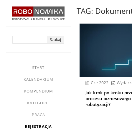
Przejdź
TAG: Dokument
do
treści
yasne
main
START
menu
KALENDARIUM
cze 2022
Wydarz
KOMPENDIUM
Jak krok po kroku prz
procesu biznesowego
KATEGORIE
robotyzacji?
PRACA
REJESTRACJA