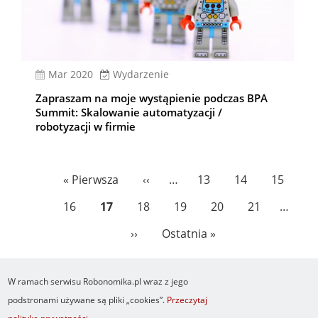
mar 2020
Wydarzenie
Zapraszam na moje wystąpienie podczas BPA
Summit: Skalowanie automatyzacji /
robotyzacji w firmie
Stronicowanie
Pierwsza
« Pierwsza
Poprzednia
‹‹
…
Page
13
Page
14
Page
15
strona
strona
Page
16
Bieżąca
17
Page
18
Page
19
Page
20
Page
21
…
strona
Następna
››
Ostatnia
Ostatnia »
strona
strona
W ramach serwisu Robonomika.pl wraz z jego
podstronami używane są pliki „cookies”.
Przeczytaj