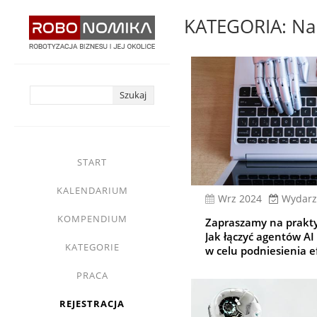
Przejdź
KATEGORIA: Nar
do
treści
yasne
main
START
menu
KALENDARIUM
wrz 2024
Wydarz
KOMPENDIUM
Zapraszamy na prakty
Jak łączyć agentów AI
KATEGORIE
w celu podniesienia 
PRACA
REJESTRACJA