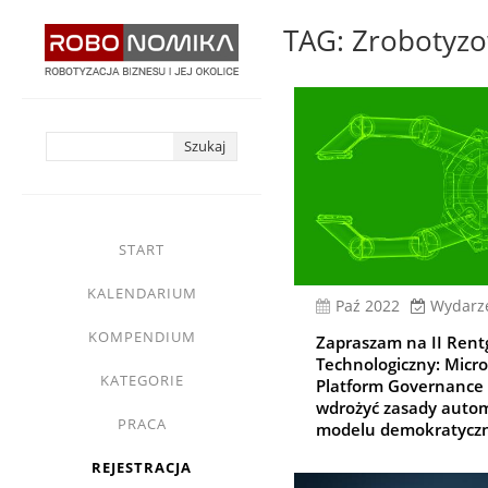
Przejdź
TAG: Zrobotyz
do
treści
yasne
main
START
menu
KALENDARIUM
paź 2022
Wydarz
KOMPENDIUM
Zapraszam na II Ren
Technologiczny: Micr
KATEGORIE
Platform Governance –
wdrożyć zasady autom
PRACA
modelu demokratycz
REJESTRACJA