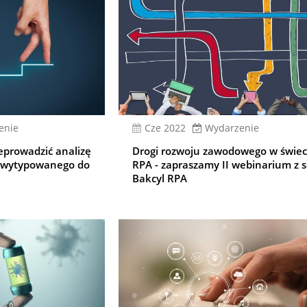
enie
cze 2022
Wydarzenie
eprowadzić analizę
Drogi rozwoju zawodowego w świec
 wytypowanego do
RPA - zapraszamy II webinarium z s
Bakcyl RPA