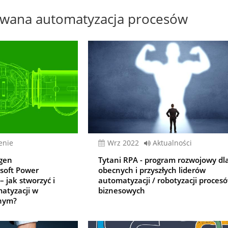
owana automatyzacja procesów
enie
wrz 2022
Aktualności
tgen
Tytani RPA - program rozwojowy dl
osoft Power
obecnych i przyszłych liderów
 jak stworzyć i
automatyzacji / robotyzacji proces
atyzacji w
biznesowych
nym?