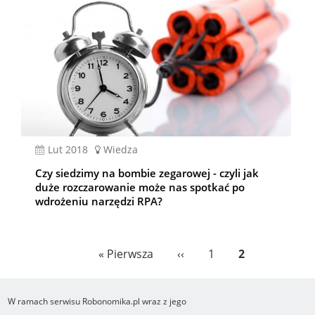
lut 2018
Wiedza
Czy siedzimy na bombie zegarowej - czyli jak
duże rozczarowanie może nas spotkać po
wdrożeniu narzędzi RPA?
Stronicowanie
Pierwsza
« Pierwsza
Poprzednia
‹‹
Page
1
Bieżąca
2
strona
strona
strona
W ramach serwisu Robonomika.pl wraz z jego