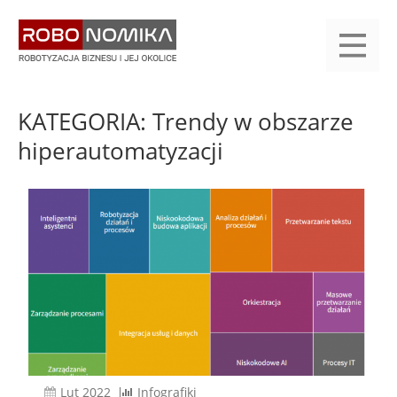
Przejdź
yasne
do
main
treści
menu
KALENDARIUM
KOMPENDIUM
REJESTRACJA
LOGOWANIE
KATEGORIE
WYSZUKAJ
KONTAKT
PRACA
START
KATEGORIA: Trendy w obszarze
hiperautomatyzacji
lut 2022
Infografiki