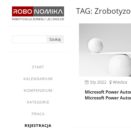
Przejdź
TAG: Zrobotyzo
do
treści
yasne
main
START
menu
KALENDARIUM
sty 2022
Wiedza
KOMPENDIUM
Microsoft Power Auto
Microsoft Power Aut
KATEGORIE
PRACA
REJESTRACJA