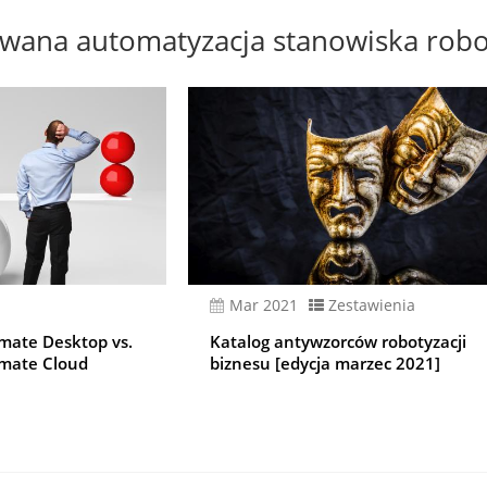
wana automatyzacja stanowiska rob
mar 2021
Zestawienia
mate Desktop vs.
Katalog antywzorców robotyzacji
omate Cloud
biznesu [edycja marzec 2021]