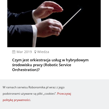
mar 2019
Wiedza
Czym jest orkiestracja usług w hybrydowym
środowisku pracy (Robotic Service
Orchestration)?
W ramach serwisu Robonomika.pl wraz z jego
podstronami używane są pliki „cookies”.
Przeczytaj
politykę prywatności
.
Newsletter
O serwisie
Logowanie
Footer