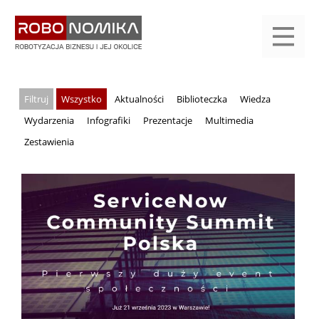
Przejdź
yasne
do
main
treści
menu
KALENDARIUM
KOMPENDIUM
REJESTRACJA
LOGOWANIE
KATEGORIE
WYSZUKAJ
KONTAKT
PRACA
START
Wszystko
Aktualności
Biblioteczka
Wiedza
Wydarzenia
Infografiki
Prezentacje
Multimedia
Zestawienia