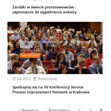
Zarobki w świecie procesowowców -
zaproszenie do wypełnienia ankiety
sie 2023
Wydarzenie
Spotkajmy się na XV Konferencji Service
Process Improvement Network w Krakowie
Stronicowanie
Pierwsza
« Pierwsza
Poprzednia
‹ Poprzednia
Page
1
Page
2
Bieżą
3