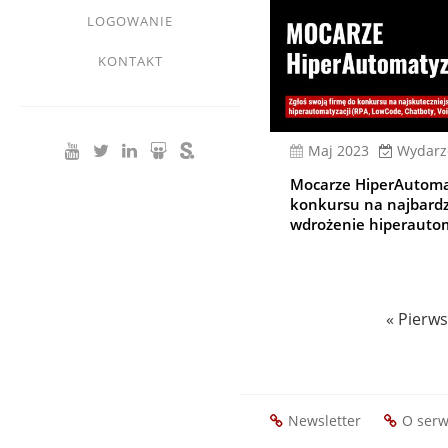
LOGOWANIE
KONTAKT
Maj 2023
Wydarz
Mocarze HiperAutomaty
konkursu na najbardz
wdrożenie hiperautom
Stronicowanie
Pierwsz
« Pierws
strona
Newsletter
O serw
Footer