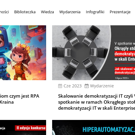
ności
Biblioteczka
Wiedza
Wydarzenia
Infografiki
Prezentacje
cze 2023
Wydarzenie
ciom czym jest RPA
Skalowanie demokratyzacji IT czyli 
 Kraina
spotkanie w ramach Okrągłego sto
demokratyzacji IT w skali Enterpris