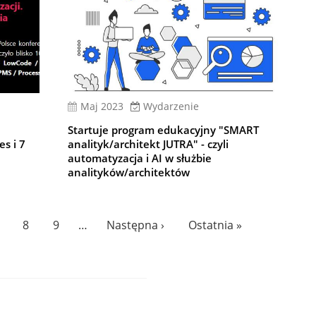
Maj 2023
Wydarzenie
Startuje program edukacyjny "SMART
s i 7
analityk/architekt JUTRA" - czyli
automatyzacja i AI w służbie
analityków/architektów
age
Page
8
Page
9
…
Następna
Następna ›
Ostatnia
Ostatnia »
strona
strona