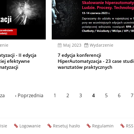
enie
Maj 2023
Wydarzenie
zacji - II edycja
7 edycja konferencji
iej efektywne
HiperAutomatyzacja - 23 case studie
atyzacji
warsztatów praktycznych
a
za
Poprzednia
‹ Poprzednia
Page
1
Page
2
Page
3
Bieżąca
4
Page
5
Page
6
P
7
strona
strona
isie
Logowanie
Resetuj hasło
Regulamin
RSS