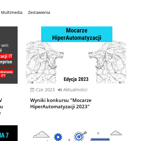
Multimedia
Zestawienia
cze 2023
Aktualności
V
Wyniki konkursu "Mocarze
łu
HiperAutomatyzacji 2023"
e