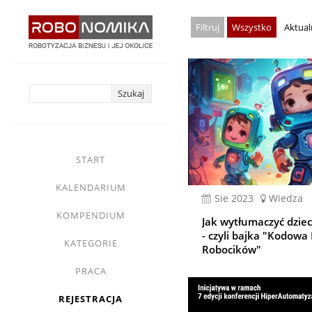
Przejdź
Wszystko
Aktual
do
treści
yasne
main
START
menu
KALENDARIUM
sie 2023
Wiedza
KOMPENDIUM
Jak wytłumaczyć dzie
- czyli bajka "Kodowa
KATEGORIE
Robocików"
PRACA
REJESTRACJA