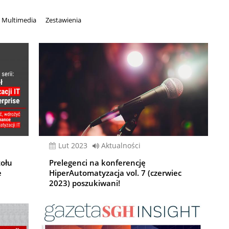
Multimedia
Zestawienia
lut 2023
Aktualności
tołu
Prelegenci na konferencję
e
HiperAutomatyzacja vol. 7 (czerwiec
2023) poszukiwani!