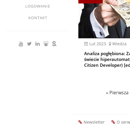
LOGOWANIE
KONTAKT
lut 2023
Wiedza
Analiza pogłębiona: Z
świecie hiperautomaty
Citizen Developer) [e
Stronicowanie
Pierwsza
« Pierwsza
strona
Newsletter
O serw
Footer