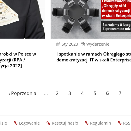
sty 2023
Wydarzenie
arobki w Polsce w
I spotkanie w ramach Okrągłego st
zacji (RPA /
demokratyzacji IT w skali Enterpris
dycja 2022]
Poprzednia
‹ Poprzednia
…
Page
2
Page
3
Page
4
Page
5
Bieżąca
6
Page
7
strona
strona
isie
Logowanie
Resetuj hasło
Regulamin
RSS