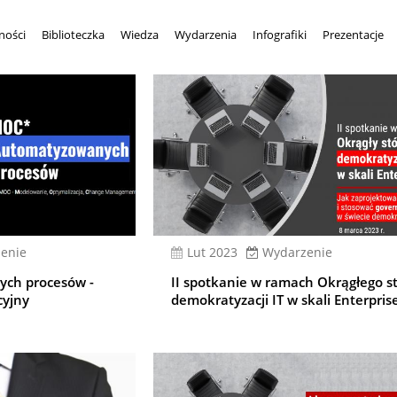
ności
Biblioteczka
Wiedza
Wydarzenia
Infografiki
Prezentacje
enie
lut 2023
Wydarzenie
ch procesów -
II spotkanie w ramach Okrągłego s
yjny
demokratyzacji IT w skali Enterpris