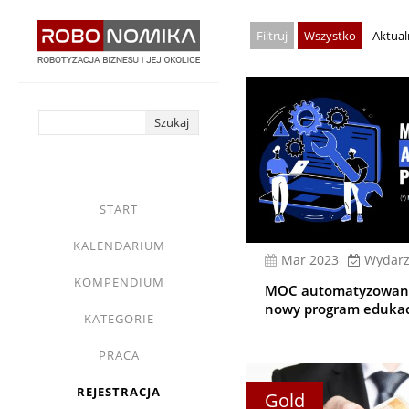
Przejdź
Wszystko
Aktual
do
treści
yasne
main
START
menu
KALENDARIUM
mar 2023
Wydarz
KOMPENDIUM
MOC automatyzowany
nowy program edukac
KATEGORIE
PRACA
REJESTRACJA
Gold