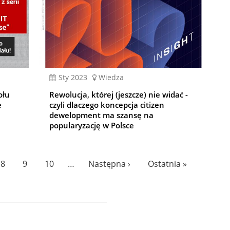
sty 2023
Wiedza
ołu
Rewolucja, której (jeszcze) nie widać -
e
czyli dlaczego koncepcja citizen
dewelopment ma szansę na
popularyzację w Polsce
Page
8
Page
9
Page
10
…
Następna
Następna ›
Ostatnia
Ostatnia »
strona
strona