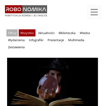
Przejdź
yasne
do
main
treści
menu
KALENDARIUM
KOMPENDIUM
REJESTRACJA
LOGOWANIE
KATEGORIE
WYSZUKAJ
KONTAKT
PRACA
START
Wszystko
Aktualności
Biblioteczka
Wiedza
Wydarzenia
Infografiki
Prezentacje
Multimedia
Zestawienia