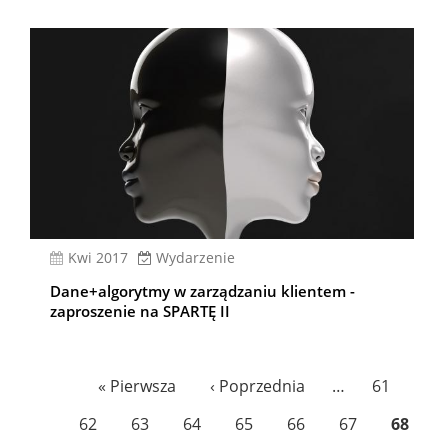
kwi 2017
Wydarzenie
Dane+algorytmy w zarządzaniu klientem -
zaproszenie na SPARTĘ II
Stronicowanie
Pierwsza
« Pierwsza
Poprzednia
‹ Poprzednia
…
Page
61
strona
strona
Page
62
Page
63
Page
64
Page
65
Page
66
Page
67
Bieżąc
68