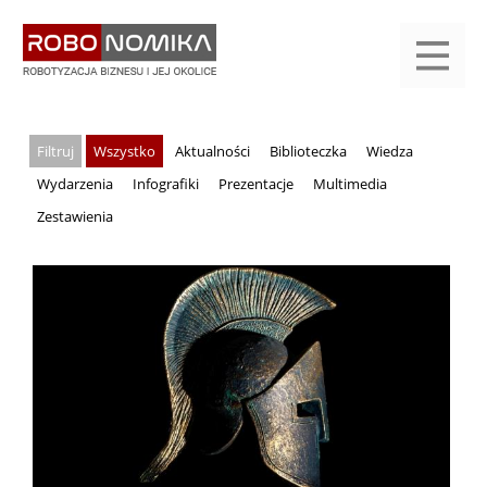
Przejdź
yasne
do
main
treści
menu
KALENDARIUM
KOMPENDIUM
REJESTRACJA
LOGOWANIE
KATEGORIE
WYSZUKAJ
KONTAKT
PRACA
START
Wszystko
Aktualności
Biblioteczka
Wiedza
Wydarzenia
Infografiki
Prezentacje
Multimedia
Zestawienia