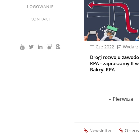
LOGOWANIE
KONTAKT
cze 2022
Wydarz
Drogi rozwoju zawodo
RPA - zapraszamy II w
Bakcyl RPA
Stronicowanie
Pierwsza
« Pierwsza
strona
Newsletter
O serw
Footer