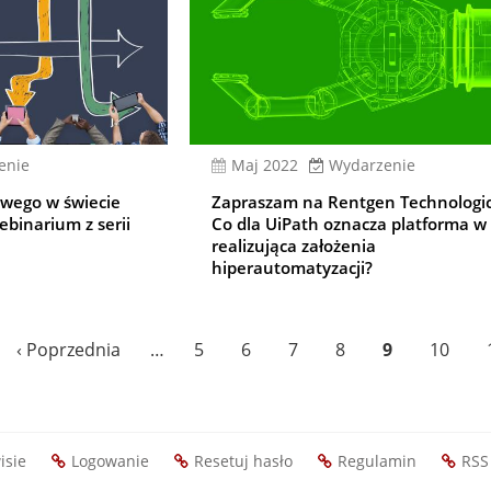
enie
Maj 2022
Wydarzenie
wego w świecie
Zapraszam na Rentgen Technologic
ebinarium z serii
Co dla UiPath oznacza platforma w 
realizująca założenia
hiperautomatyzacji?
Poprzednia
‹ Poprzednia
…
Page
5
Page
6
Page
7
Page
8
Bieżąca
9
Page
10
strona
strona
isie
Logowanie
Resetuj hasło
Regulamin
RSS