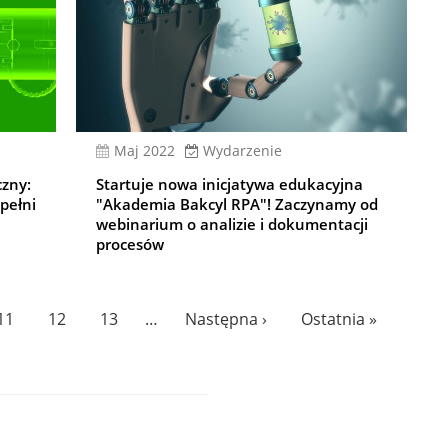
Maj 2022
Wydarzenie
zny:
Startuje nowa inicjatywa edukacyjna
pełni
"Akademia Bakcyl RPA"! Zaczynamy od
webinarium o analizie i dokumentacji
procesów
Page
11
Page
12
Page
13
…
Następna
Następna ›
Ostatnia
Ostatnia »
strona
strona