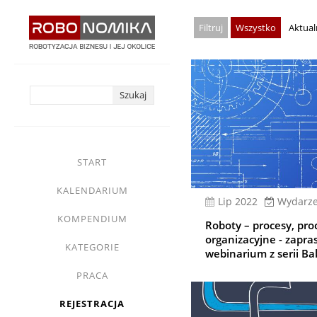
Przejdź
Wszystko
Aktual
do
treści
yasne
main
START
menu
KALENDARIUM
lip 2022
Wydarze
KOMPENDIUM
Roboty – procesy, pro
organizacyjne - zapra
KATEGORIE
webinarium z serii Ba
PRACA
REJESTRACJA