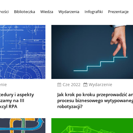
ności
Biblioteczka
Wiedza
Wydarzenia
Infografiki
Prezentacje
nie
cze 2022
Wydarzenie
cedury i aspekty
Jak krok po kroku przeprowadzić an
szamy na III
procesu biznesowego wytypowane
kcyl RPA
robotyzacji?