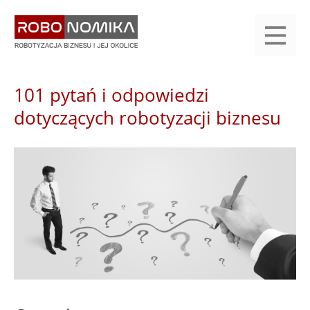
Przejdź
yasne
do
main
treści
menu
KALENDARIUM
KOMPENDIUM
REJESTRACJA
LOGOWANIE
KATEGORIE
WYSZUKAJ
KONTAKT
PRACA
START
101 pytań i odpowiedzi
dotyczących robotyzacji biznesu