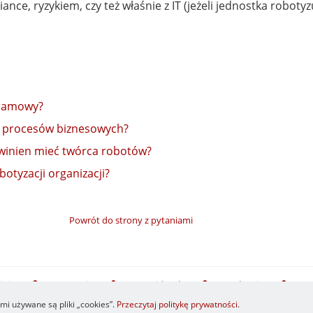
ce, ryzykiem, czy też właśnie z IT (jeżeli jednostka robotyz
gramowy?
a procesów biznesowych?
winien mieć twórca robotów?
botyzacji organizacji?
Powrót do strony z pytaniami
isie
Logowanie
Resetuj hasło
Regulamin
RSS
i używane są pliki „cookies”.
Przeczytaj politykę prywatności
.