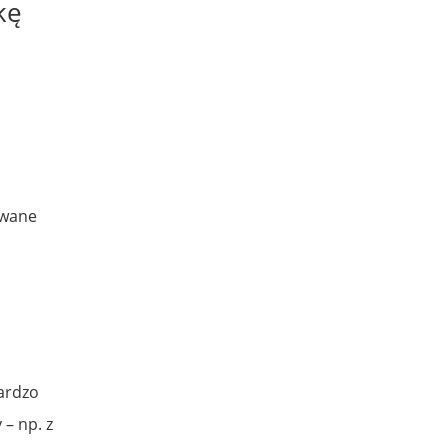
kę
owane
u
Bardzo
– np. z