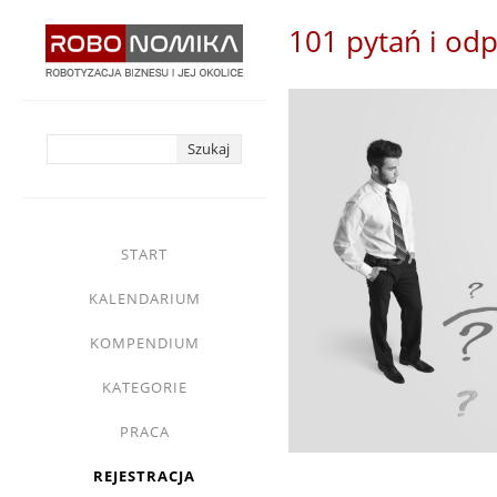
Przejdź
101 pytań i odp
do
treści
yasne
main
START
menu
KALENDARIUM
KOMPENDIUM
KATEGORIE
PRACA
REJESTRACJA