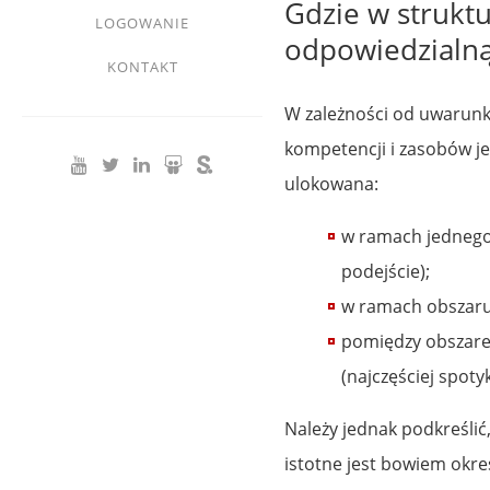
Gdzie w strukt
LOGOWANIE
odpowiedzialną
KONTAKT
W zależności od uwarunk
kompetencji i zasobów j
ulokowana:
w ramach jednego
podejście);
w ramach obszaru
pomiędzy obszarem
(najczęściej spoty
Należy jednak podkreślić, 
istotne jest bowiem okre