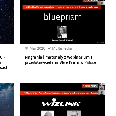
Maj 2020
Multimedia
G -
Nagrania i materiały z webinarium z
ii
przedstawicielami Blue Prism w Polsce
asach