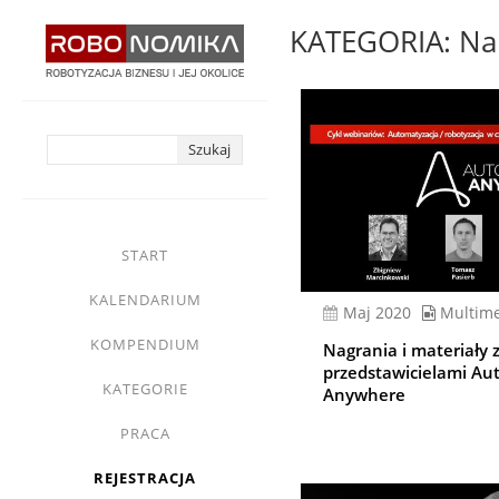
Przejdź
KATEGORIA: Nar
do
treści
yasne
main
START
menu
KALENDARIUM
Maj 2020
Multim
KOMPENDIUM
Nagrania i materiały 
przedstawicielami Au
KATEGORIE
Anywhere
PRACA
REJESTRACJA