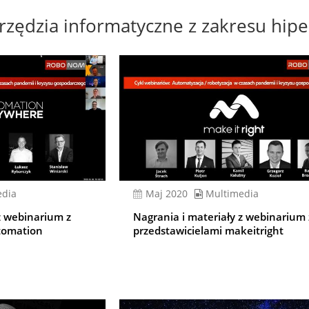
zędzia informatyczne z zakresu hipe
edia
Maj 2020
Multimedia
z webinarium z
Nagrania i materiały z webinarium 
tomation
przedstawicielami makeitright