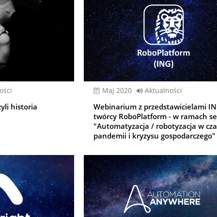
ości
Maj 2020
Aktualności
yli historia
Webinarium z przedstawicielami IN
twórcy RoboPlatform - w ramach ser
"Automatyzacja / robotyzacja w cz
pandemii i kryzysu gospodarczego"